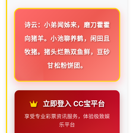
诗云：小弟闻姊来，磨刀霍霍
向猪羊。小池聊养鹤，闲田且
牧猪。猪头烂熟双鱼鲜，豆砂
甘松粉饼团。
立即登入 CC宝平台
享受专业彩票资讯服务，体验极致娱
乐平台