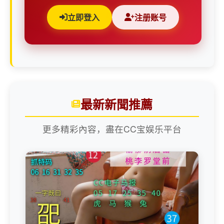
立即登入
注册账号
最新新聞推薦
更多精彩內容，盡在CC宝娱乐平台