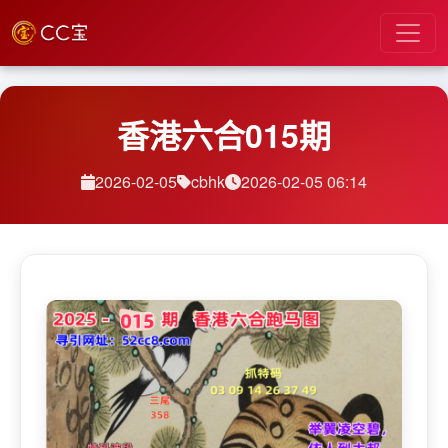
香港六合015期
2026-02-05
cbhk
2026-02-05 06:14