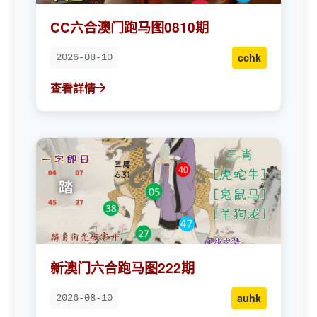
CC六合澳门跑马图0810期
cchk
2026-08-10
查看詳情
新澳门六合跑马图222期
auhk
2026-08-10