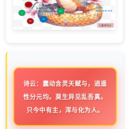
诗云：蠢动含灵天赋与，逍遥
性分元均。莫生异见乱吾真。
只今中有主，浑与化为人。