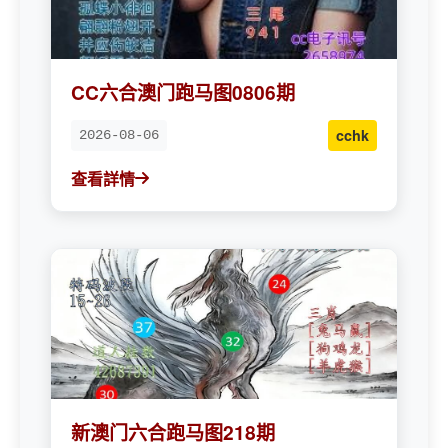
CC六合澳门跑马图0806期
cchk
2026-08-06
查看詳情
新澳门六合跑马图218期