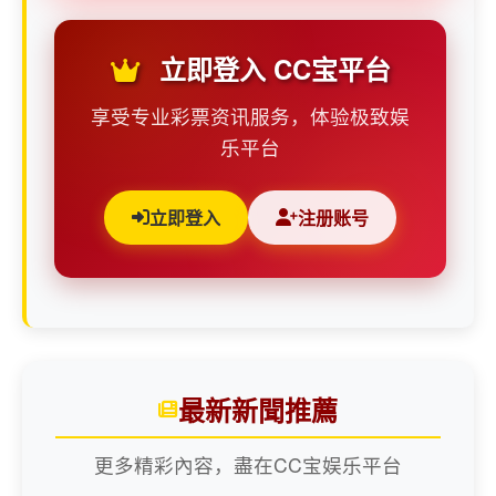
立即登入 CC宝平台
享受专业彩票资讯服务，体验极致娱
乐平台
立即登入
注册账号
最新新聞推薦
更多精彩內容，盡在CC宝娱乐平台