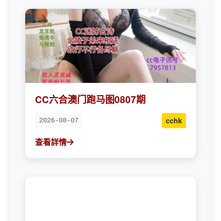
CC六合澳门跑马图0807期
cchk
2026-08-07
查看詳情