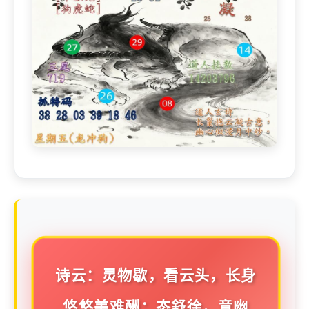
诗云：灵物歇，看云头，长身
悠悠美难酬；态舒徐，意幽