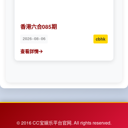
香港六合085期
cbhk
2026-08-06
查看詳情
© 2016 CC宝娱乐平台官网. All rights reserved.