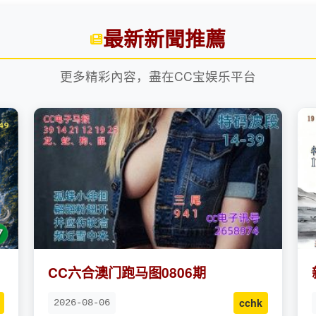
最新新聞推薦
更多精彩內容，盡在CC宝娱乐平台
CC六合澳门跑马图0806期
cchk
2026-08-06